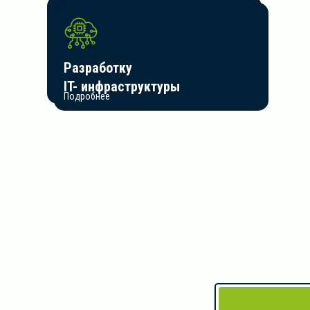
Экспертный анализ
Разработку
инженерных расчетов
IT- инфраструктуры
Подробнее
Подробнее